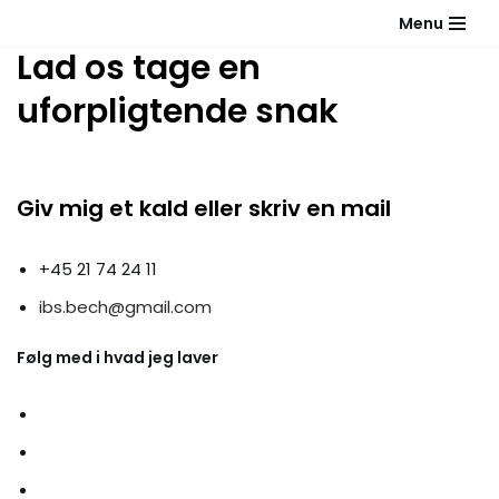
Menu
Lad os tage en
Spring
til
uforpligtende snak
indhold
Giv mig et kald eller skriv en mail
+45 21 74 24 11
ibs.bech@gmail.com
Følg med i hvad jeg laver