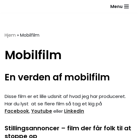
Menu
Spring
til
indhold
Hjem
»
Mobilfilm
Mobilfilm
En verden af mobilfilm
Disse film er et lille udsnit af hvad jeg har produceret.
Har du lyst at se flere film så tag et kig på
Facebook
,
Youtube
eller
Linkedin
Stillingsannoncer – film der får folk til at
stoppe op